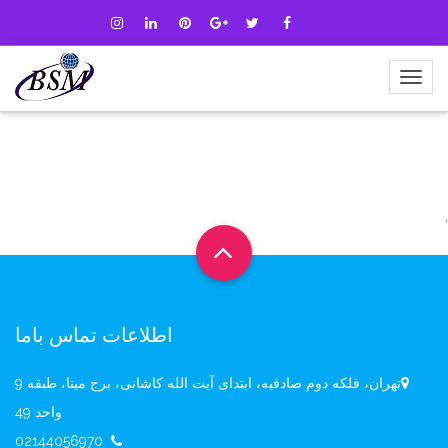
‘
اطلاعات تماس باما
تهران، فلکه دوم صادقیه، ابتدای آیت الله کاشانی، برج مینا، طبقه 9
واحد 49
02144056970